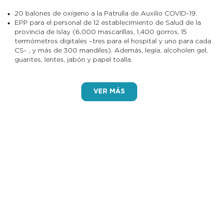
20 balones de oxígeno a la Patrulla de Auxilio COVID-19.
EPP para el personal de 12 establecimiento de Salud de la
provincia de Islay (6,000 mascarillas, 1,400 gorros, 15
termómetros digitales –tres para el hospital y uno para cada
CS- , y más de 300 mandiles). Además, legía, alcoholen gel,
guantes, lentes, jabón y papel toalla.
VER MÁS
•
En mayo, con los nebulizadores
“Blanquirojo”, “Patriota”,
y el
“Wayqui”
de Southern Perú recorrimos 14 distritos de Arequipa,
realizando labores de desinfección. Las campañas de limpieza
sanitaria se extendieron a Camaná y Castilla. Además,
entregamos el desinfectante Saniquat a alcaldes para que