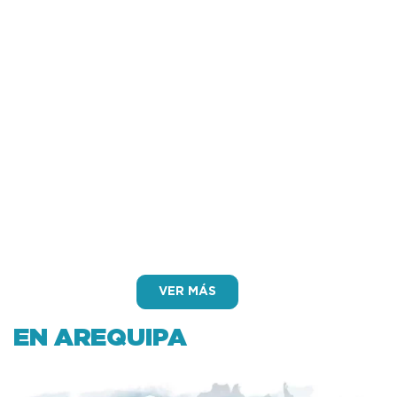
realicen nuevas jornadas de desinfección.
•
En junio, a través de Southern Perú donamos a los hospitales
Honorio Delgado Espinoza y Goyeneche, municipalidades
distritales y el Cuerpo de Bomberos de Arequipa, ayuda
humanitaria (50 balones de oxígeno, aspiradores de
secreciones, pulsioxímetros, más de 20 mil mascarillas, gorros,
guantes de jebe, espuma para salas de operaciones, alcohol en
gel e implementos de higiene, termómetros digitales, biombos
entre otros).
•
En julio, desde la planta de Ilo de Southern Perú comenzamos
a donar
20 MIL toneladas de oxígeno líquido a la
semana
para
satisfacer en parte las necesidades de los pacientes COVID-19
en las regiones de Arequipa y Moquegua.
VER MÁS
EN AREQUIPA