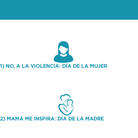
1) NO, A LA VIOLENCIA: DÍA DE LA MUJER
400 mujeres participaron de la actividad y recibieron
asesoramiento psicológico.
2) MAMÁ ME INSPIRA: DÍA DE LA MADRE
400 mujeres participaron de la actividad y recibieron
asesoramiento psicológico.